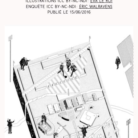
Illustrations (CC BY-NC-ND) :
Éva Le Roi
Enquête (CC BY-NC-ND) :
Éric Walravens
Publié le
15/06/2016