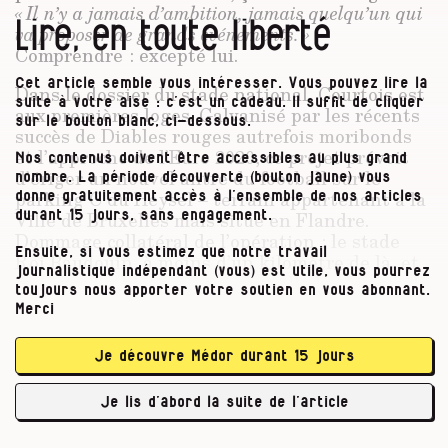
« Il n’y a jamais d’ambition, jamais quelqu’un qui
Lire, en toute liberté
va proposer de grands événements. »
Comprendre : excepté lui.
Cet article semble vous intéresser. Vous pouvez lire la
Dans le dossier du stade national, Courtois est
suite à votre aise : c’est un cadeau. Il suffit de cliquer
aux premières loges. Galvanisé par les récents
sur le bouton blanc, ci-dessous.
succès de Diables rouges autrefois moribonds
et l’approche de l’Euro 2020, ce projet prévoit
Nos contenus doivent être accessibles au plus grand
d’ériger un nouvel antre du football sur le
nombre. La période découverte (bouton jaune) vous
parking C du Heysel – terrain appartenant à la
donne gratuitement accès à l’ensemble de nos articles
Ville de Bruxelles mais situé en Flandre.
durant 15 jours, sans engagement.
Dommage collatéral de l’opération : le stade
Ensuite, si vous estimez que notre travail
Roi Baudouin, à moins d’un kilomètre de là, et
journalistique indépendant (vous) est utile, vous pourrez
sa piste d’athlétisme qui accueille le Mémorial
toujours nous apporter votre soutien en vous abonnant.
Van Damme pourraient être démolis. Aux
Merci
avant-postes du chantier polémique, on
retrouve aussi deux fortes têtes : Guy
Je découvre Médor durant 15 jours
Vanhengel, ministre bruxellois du Budget et
des Finances, cacique de l’Open VLD, et Paul
Je lis d’abord la suite de l’article
Gheysens, …