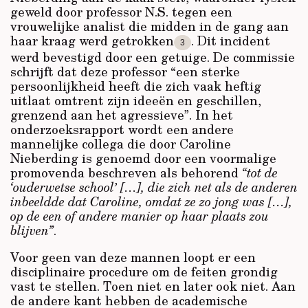
geweld door professor N.S. tegen een
vrouwelijke analist die midden in de gang aan
haar kraag werd getrokken
. Dit incident
3
werd bevestigd door een getuige. De commissie
schrijft dat deze professor “een sterke
persoonlijkheid heeft die zich vaak heftig
uitlaat omtrent zijn ideeën en geschillen,
grenzend aan het agressieve”. In het
onderzoeksrapport wordt een andere
mannelijke collega die door Caroline
Nieberding is genoemd door een voormalige
promovenda beschreven als behorend
“tot de
‘ouderwetse school’ […], die zich net als de anderen
inbeeldde dat Caroline, omdat ze zo jong was […],
op de een of andere manier op haar plaats zou
blijven”
.
Voor geen van deze mannen loopt er een
disciplinaire procedure om de feiten grondig
vast te stellen. Toen niet en later ook niet. Aan
de andere kant hebben de academische