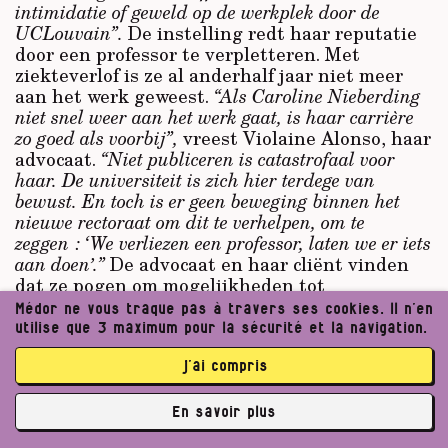
intimidatie of geweld op de werkplek door de
UCLouvain”.
De instelling redt haar reputatie
door een professor te verpletteren. Met
ziekteverlof is ze al anderhalf jaar niet meer
aan het werk geweest.
“Als Caroline Nieberding
niet snel weer aan het werk gaat, is haar carrière
zo goed als voorbij”,
vreest Violaine Alonso, haar
advocaat.
“Niet publiceren is catastrofaal voor
haar. De universiteit is zich hier terdege van
bewust. En toch is er geen beweging binnen het
nieuwe rectoraat om dit te verhelpen, om te
zeggen : ‘We verliezen een professor, laten we er iets
aan doen’.”
De advocaat en haar cliënt vinden
dat ze pogen om mogelijkheden tot
onderhandelen te vinden, maar de twee
Médor ne vous traque pas à travers ses cookies. Il n’en
partijen worden het niet eens - en ondertussen
utilise que 3 maximum pour la sécurité et la navigation.
adverteert de universiteit voor een functie die
griezelig veel lijkt op die van de bioloog.
j’ai compris
Verspilling of opzettelijke liquidatie ? Volgens
En savoir plus
twee ooggetuigenverslagen kondigde de
✘