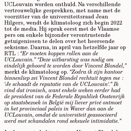
UCLouvain worden onthuld. Na verschillende
vertrouwelijke gesprekken, met name met de
voorzitter van de universiteitsraad Jean
Hilgers, wendt de klimatoloog zich begin 2022
tot de media. Hij sprak eerst met de Vlaamse
pers om enkele bijzonder verontrustende
getuigenissen te delen over het heersende
seksisme. Daarna, in april van hetzelfde jaar op
RTL :
“Er moeten koppen rollen aan de
UCLouvain.”
“Deze uitbarsting was nodig om
eindelijk gehoord te worden door Vincent Blondel,”
merkt de klimatoloog op.
“Zodra ik zijn kantoor
binnenliep zei Vincent Blondel rechtuit tegen me :
‘Je schaadt de reputatie van de UCLouvain’.” Ik
vind dat ironisch, want enkele weken eerder had
de president van de Federale Republiek Oostenrijk
op staatsbezoek in België mij liever privé ontmoet
in het provinciaal paleis in Waver dan aan de
UCLouvain, omdat de universiteit geassocieerd
werd met schandalen rond seksuele intimidatie.”