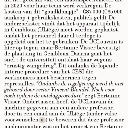
in 2020 voor haar team werd verkregen. De
kosten van dit “goudklompje” : €87 000 (€65 000
aankoop + gebruikskosten, publiek geld). De
onderzoekster vindt dat het apparaat tijdelijk
in Gembloux (ULiège) moet worden geplaatst,
omdat het personeel daar al terdege is
opgeleid om het te gebruiken. De UCLouvain is
hier op tegen, maar Bertanne Visser bevestigt
de plaatsing in Gembloux. Daarna gaat het
snel : de universiteit ontslaat haar wegens
“ernstig wangedrag”. Dit ondanks de lopende
interne procedure van het CESI die
werknemers moet beschermen tegen
represailles.
“Ondanks de regelgeving werd ik niet
gehoord door rector Vincent Blondel. Noch voor
noch tijdens de ontslagprocedure”
zegt Bertanne
Visser. Ondertussen heeft de UCLouvain de
machine gegeven aan een andere professor,
door in een email aan de ULiège (onder valse
voorwenselen
) te beweren dat deze professor
8
medepromotor was op het project van Bertanne