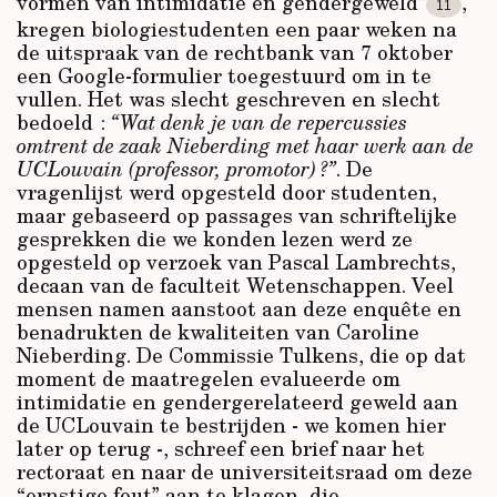
vormen van intimidatie en gendergeweld”
,
11
kregen biologiestudenten een paar weken na
de uitspraak van de rechtbank van 7 oktober
een Google-formulier toegestuurd om in te
vullen. Het was slecht geschreven en slecht
bedoeld :
“Wat denk je van de repercussies
omtrent de zaak Nieberding met haar werk aan de
UCLouvain (professor, promotor) ?”
. De
vragenlijst werd opgesteld door studenten,
maar gebaseerd op passages van schriftelijke
gesprekken die we konden lezen werd ze
opgesteld op verzoek van Pascal Lambrechts,
decaan van de faculteit Wetenschappen. Veel
mensen namen aanstoot aan deze enquête en
benadrukten de kwaliteiten van Caroline
Nieberding. De Commissie Tulkens, die op dat
moment de maatregelen evalueerde om
intimidatie en gendergerelateerd geweld aan
de UCLouvain te bestrijden - we komen hier
later op terug -, schreef een brief naar het
rectoraat en naar de universiteitsraad om deze
“ernstige fout” aan te klagen, die