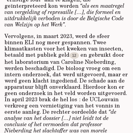
geïnterpreteerd kon worden
“als een maatregel
van vergelding of represaille […], die formeel en
uitdrukkelijk verboden is door de Belgische Code
van Welzijn op het Werk”
.
Vervolgens, in maart 2023, werd de sfeer
binnen ELI nog meer gespannen. Twee
klimaatkasten voor het kweken van insecten,
betaald met publiek geld
en gebruikt door
12
het laboratorium van Caroline Nieberding,
werden beschadigd. De bioloog vroeg om een
intern onderzoek, dat werd uitgevoerd, maar er
werd geen klacht ingediend. De schade aan de
apparatuur blijft onverklaard. Hierdoor kon er
geen onderzoek in het veld worden uitgevoerd.
In april 2023 brak de hel los : de UCLouvain
verkreeg een vernietiging van het vonnis in
eerste aanleg. De rechter oordeelde dat
“de
analyse van het dossier […] niet leidt tot de
conclusie of het vermoeden dat professor
Nieberding het slachtoffer was van morele