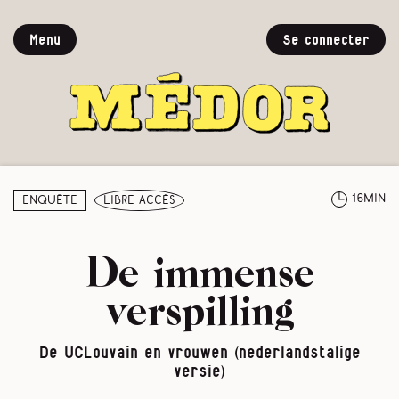
Menu
Se connecter
16min
Enquête
libre accès
De immense
verspilling
De UCLouvain en vrouwen (nederlandstalige
versie)