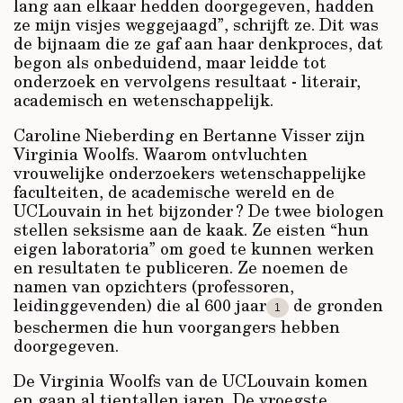
lang aan elkaar hedden doorgegeven, hadden
ze mijn visjes weggejaagd”, schrijft ze. Dit was
de bijnaam die ze gaf aan haar denkproces, dat
begon als onbeduidend, maar leidde tot
onderzoek en vervolgens resultaat - literair,
academisch en wetenschappelijk.
Caroline Nieberding en Bertanne Visser zijn
Virginia Woolfs. Waarom ontvluchten
vrouwelijke onderzoekers wetenschappelijke
faculteiten, de academische wereld en de
UCLouvain in het bijzonder ? De twee biologen
stellen seksisme aan de kaak. Ze eisten “hun
eigen laboratoria” om goed te kunnen werken
en resultaten te publiceren. Ze noemen de
namen van opzichters (professoren,
leidinggevenden) die al 600 jaar
de gronden
1
beschermen die hun voorgangers hebben
doorgegeven.
De Virginia Woolfs van de UCLouvain komen
en gaan al tientallen jaren. De vroegste