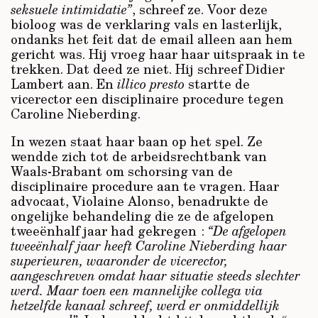
seksuele intimidatie”
, schreef ze. Voor deze
bioloog was de verklaring vals en lasterlijk,
ondanks het feit dat de email alleen aan hem
gericht was. Hij vroeg haar haar uitspraak in te
trekken. Dat deed ze niet. Hij schreef Didier
Lambert aan. En
illico presto
startte de
vicerector een disciplinaire procedure tegen
Caroline Nieberding.
In wezen staat haar baan op het spel. Ze
wendde zich tot de arbeidsrechtbank van
Waals-Brabant om schorsing van de
disciplinaire procedure aan te vragen. Haar
advocaat, Violaine Alonso, benadrukte de
ongelijke behandeling die ze de afgelopen
tweeënhalf jaar had gekregen :
“De afgelopen
tweeënhalf jaar heeft Caroline Nieberding haar
superieuren, waaronder de vicerector,
aangeschreven omdat haar situatie steeds slechter
werd. Maar toen een mannelijke collega via
hetzelfde kanaal schreef, werd er onmiddellijk