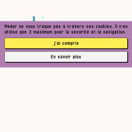
Médor ne vous traque pas à travers ses cookies. Il n’en
utilise que 3 maximum pour la sécurité et la navigation.
j’ai compris
En savoir plus
✘
abonné·es
Pour un journalisme robuste.
Lire l’appel de Médor
S’abonner