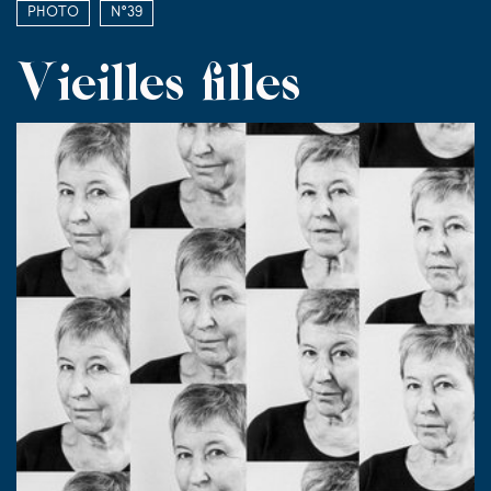
Photo
N°39
Vieilles filles