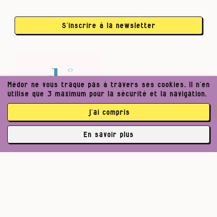
S’inscrire à la newsletter
Médor ne vous traque pas à travers ses cookies. Il n’en
utilise que 3 maximum pour la sécurité et la navigation.
j’ai compris
En savoir plus
✘
abonné·es
Pour un journalisme robuste.