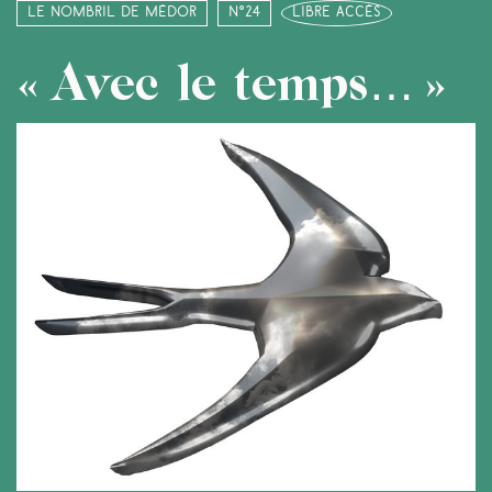
Le nombril de Médor
N°24
libre accès
« Avec le temps… »