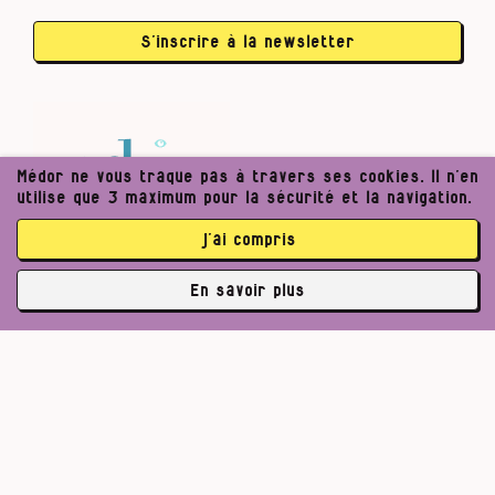
S’inscrire à la newsletter
Médor ne vous traque pas à travers ses cookies. Il n’en
utilise que 3 maximum pour la sécurité et la navigation.
j’ai compris
En savoir plus
✘
abonné·es
Pour un journalisme robuste.