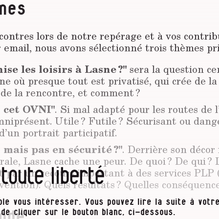
mes
ontres lors de notre repérage et à vos contrib
 email, nous avons sélectionné trois thèmes pr
ise les loisirs à Lasne ?"
sera la question ce
 où presque tout est privatisé, qui crée de la
de la rencontre, et comment ?
 cet OVNI"
. Si mal adapté pour les routes de l’
niprésent. Utile ? Futile ? Sécurisant ou dan
 d’un portrait participatif.
 mais pas en sécurité ?"
. Derrière son décor 
rale, Lasne cache une peur. De quoi ? De qui ? 
 toute liberté
 par un recours important à des services PLP 
évention). Quels résultats ? Quelles conséquence
le vous intéresser. Vous pouvez lire la suite à votre
t de cliquer sur le bouton blanc, ci-dessous.
ode