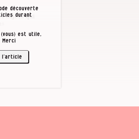
iode découverte
es sujets qui
icles durant
us
(vous) est utile,
 Merci
et, que vous
 personne à
 l’article