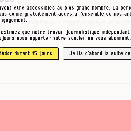
ivent être accessibles au plus grand nombre. La pér
 c’est avant tout un projet qui vise à traiter l
vous donne gratuitement accès à l’ensemble de nos art
ent. Entre méthodes d’investigation et process
engagement.
 venez créer l’information avec nous.
 estimez que notre travail journalistique indépendant 
ujours nous apporter votre soutien en vous abonnant.
onnaissez des ressources sur l’un ou l’autre suj
 votre avis, nous renseigner un endroit ou une
que vous êtes tout simplement curieux.se de …
Médor durant 15 jours
Je lis d’abord la suite de