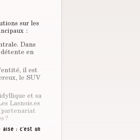
utions sur les
incipaux :
ntrale. Dans
 détente en
entité, il est
gereux, le SUV
idyllique et sa
Les Lasnois.es
(partenariat
s ?
 aise : c’est un