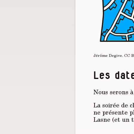
Jérôme Degive.
CC 
Les dat
Nous serons à
La soirée de c
ne présente pl
Lasne (et un t