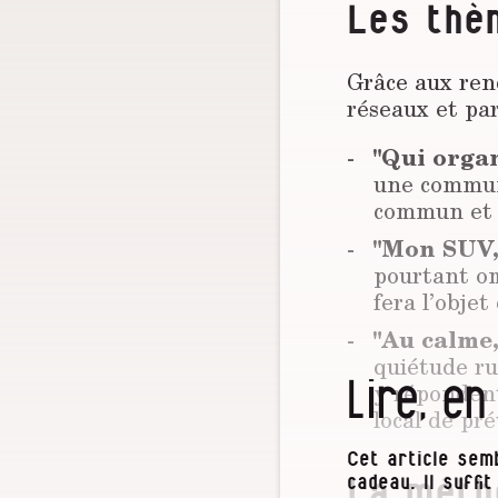
Les thè
Grâce aux renc
réseaux et par
"Qui organ
une commune
commun et 
"Mon SUV,
pourtant om
fera l’objet
"Au calme,
quiétude ru
Lire, en
y répondent
local de pr
Cet article semb
cadeau. Il suffi
La méth