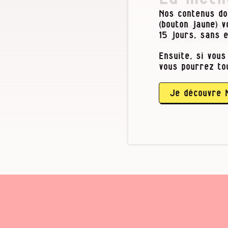
Nos contenus do
Le Médor Tour,
(bouton jaune) 
vous intéress
15 jours, sans 
participatifs,
Ensuite, si vous
vous pourrez to
Donc si vous c
voulez donner
contacter ou 
Je découvre 