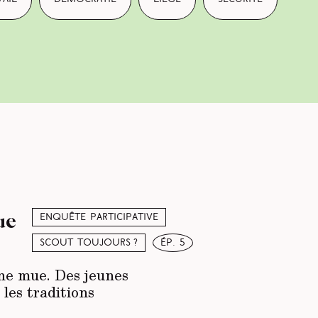
ue
Enquête participative
Scout toujours ?
ép. 5
une mue. Des jeunes
 les traditions