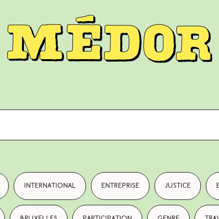
international
entreprise
justice
Bruxelles
participation
genre
tra