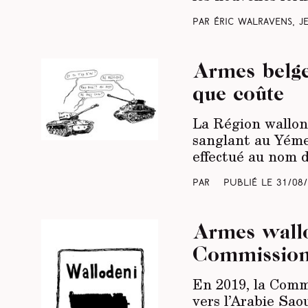
Par Éric Walravens, 
Armes belges
que coûte
La Région wallonn
sanglant au Yémen
effectué au nom 
Par
Publié le
31/08
Armes wallo
Commission
En 2019, la Commi
vers l’Arabie Sao