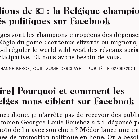
llions de 💶 : la Belgique champi
és politiques sur Facebook
lges sont les champions européens des dépenses 
Règle du game : contenus clivants ou mignons, 
-il réguler le world wild west des réseaux socia
ticipative. Et nous avons besoin de vous.
Jehanne Bergé, Guillaume Derclaye
Publié le
02/09/2021
ire] Pourquoi et comment les
elges nous ciblent sur Facebook
ncophone, je n’arrête pas de recevoir des publ
mbien Georges-Louis Bouchez a-t-il dépensé pou
hoto de lui avec son chien ? Médor lance une en
mes de promotion politique en ligne. On a bes