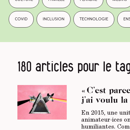
covid
inclusion
technologie
en
180 articles pour le ta
« C’est parc
j’ai voulu l
En 2015, une unit
animateur·ices ont
humiliantes. Comm