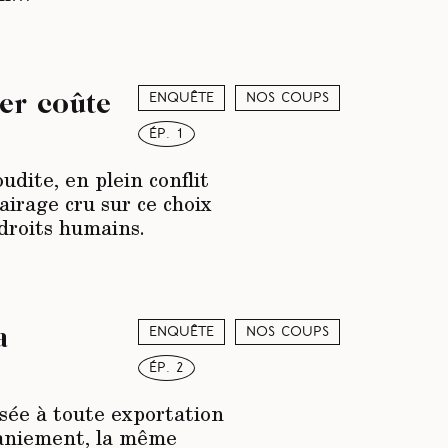
er coûte
Enquête
Nos coups
ép. 1
dite, en plein conflit
irage cru sur ce choix
droits humains.
a
Enquête
Nos coups
ép. 2
sée à toute exportation
emaniement, la même