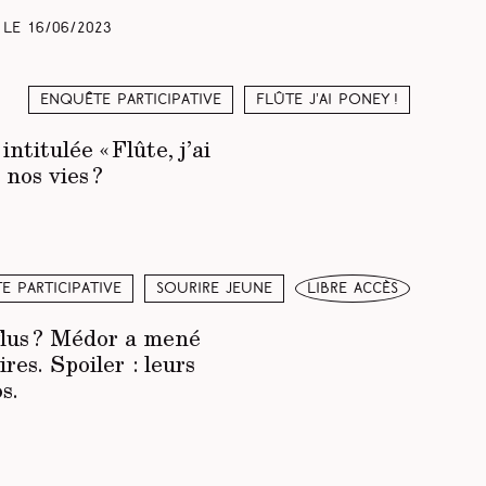
 le
16/06/2023
Enquête participative
Flûte j’ai poney !
titulée « Flûte, j’ai
 nos vies ?
e participative
Sourire jeune
libre accès
flus ? Médor a mené
res. Spoiler : leurs
s.