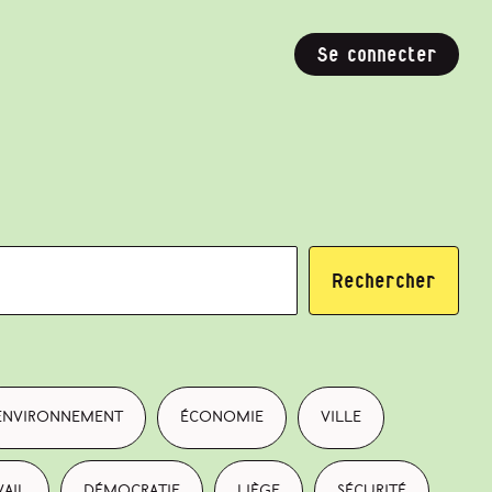
Se connecter
Rechercher
environnement
économie
ville
vail
démocratie
Liège
sécurité