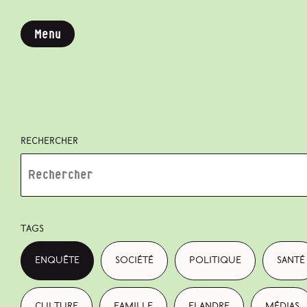
Menu
Rechercher
Tags
enquête
société
politique
santé
culture
famille
Flandre
médias