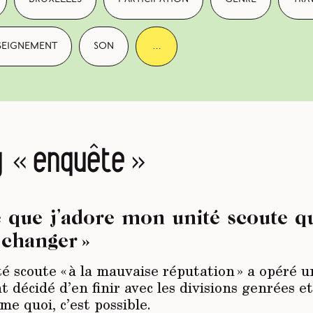
seignement
son
…
g « enquête »
e que j’adore mon unité scoute q
a changer »
é scoute « à la mauvaise réputation » a opéré 
 décidé d’en finir avec les divisions genrées et
e quoi, c’est possible.