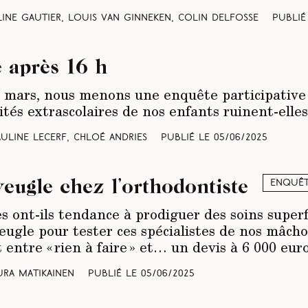
éline Gautier, Louis Van Ginneken, Colin Delfosse
Publié
e après 16 h
 mars, nous menons une enquête participative in
ités extrascolaires de nos enfants ruinent-elles
auline Lecerf, Chloé Andries
Publié le
05/06/2025
aveugle chez l’orthodontiste
Enquêt
s ont-ils tendance à prodiguer des soins super
aveugle pour tester ces spécialistes de nos mâchoi
 entre « rien à faire » et… un devis à 6 000 euro
aura Matikainen
Publié le
05/06/2025