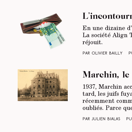
L’incontour
En une dizaine d’
La société Align 
réjouit.
Par Olivier Bailly
P
Marchin, le
1937, Marchin acc
tard, les juifs f
récemment commém
oubliés. Parce qu
Par Julien Bialas
Pu