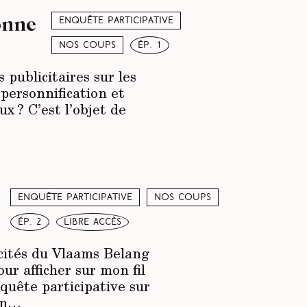
onne
Enquête participative
Nos coups
ép. 1
publicitaires sur les
personnification et
ux ? C’est l’objet de
Enquête participative
Nos coups
ép. 2
libre accès
icités du Vlaams Belang
r afficher sur mon fil
quête participative sur
oin…