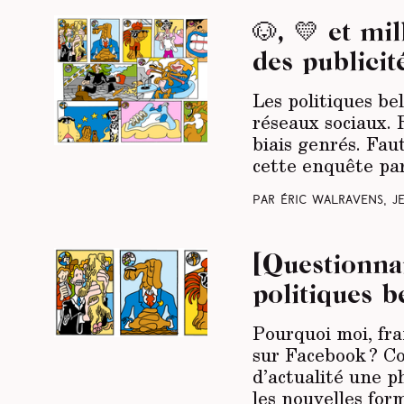
🐶, 💛 et mi
des publicit
Les politiques be
réseaux sociaux. 
biais genrés. Faut
cette enquête par
Par Éric Walravens, 
[Questionna
politiques b
Pourquoi moi, fra
sur Facebook ? Co
d’actualité une p
les nouvelles for