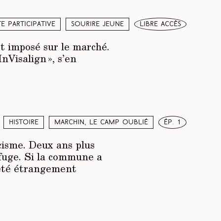
e participative
Sourire jeune
libre accès
st imposé sur le marché.
nVisalign », s’en
Histoire
Marchin, le camp oublié
ép. 1
cisme. Deux ans plus
efuge. Si la commune a
 été étrangement